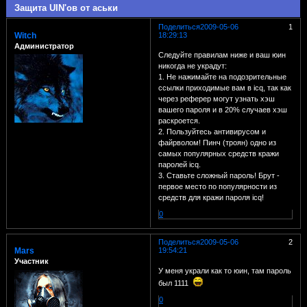
Защита UIN'ов от аськи
Поделиться
2009-05-06
1
Witch
18:29:13
Администратор
Следуйте правилам ниже и ваш юин
никогда не украдут:
1. Не нажимайте на подозрительные
ссылки приходимые вам в icq, так как
через реферер могут узнать хэш
вашего пароля и в 20% случаев хэш
раскроется.
2. Пользуйтесь антивирусом и
файрволом! Пинч (троян) одно из
самых популярных средств кражи
паролей icq.
3. Ставьте сложный пароль! Брут -
первое место по популярности из
средств для кражи пароля icq!
0
Поделиться
2009-05-06
2
Mars
19:54:21
Участник
У меня украли как то юин, там пароль
был 1111
0