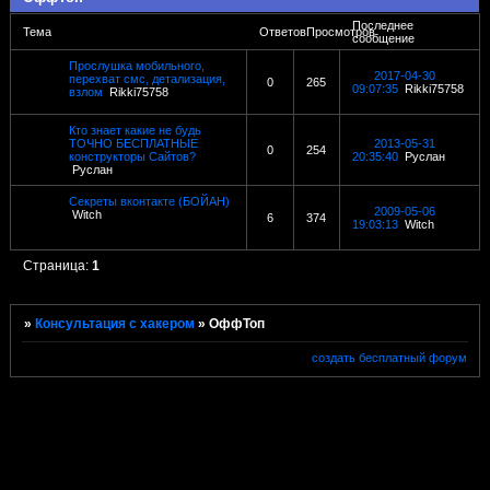
Последнее
Тема
Ответов
Просмотров
сообщение
Прослушка мобильного,
2017-04-30
перехват смс, детализация,
0
265
09:07:35
Rikki75758
взлом
Rikki75758
Кто знает какие не будь
ТОЧНО БЕСПЛАТНЫЕ
2013-05-31
0
254
конструкторы Сайтов?
20:35:40
Руслан
Руслан
Секреты вконтакте (БОЙАН)
2009-05-06
Witch
6
374
19:03:13
Witch
Страница:
1
»
Консультация с хакером
»
ОффТоп
создать бесплатный форум